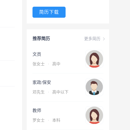
简历下载
推荐简历
更多简历
文员
张女士
·
高中
家政/保安
邓先生
·
高中以下
教师
罗女士
·
本科