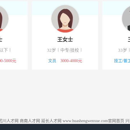
士
王女士
以下
32岁
中专/技校
33岁
00-5000元
文员
3000-4000元
技工/普
武川人才网
商南人才网
延长人才网
www.huashengwenxue.com官网首页
兴